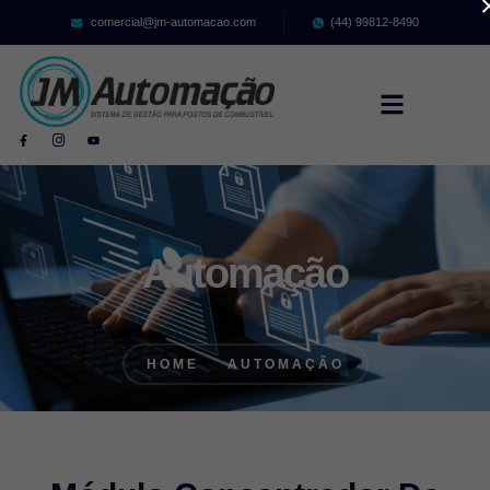
comercial@jm-automacao.com
(44) 99812-8490
Automação
HOME
AUTOMAÇÃO