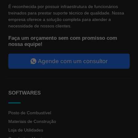
Ao compartilhar
É reconhecida por possuir infraestrutura de funcionários
seus
interesses e
treinados para prestar suporte técnico de qualidade. Nossa
comportamento
empresa oferece a solução completa para atender a
ao visitar
necessidade de nossos clientes.
nosso site,
você aumenta
a chance de
Faça um orçamento sem com promisso com
ver conteúdo e
nossa equipe!
ofertas
personalizadas.
Agende com um consultor
SOFTWARES
Posto de Combustível
Materiais de Construção
Loja de Utilidades