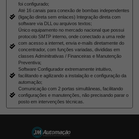
melhorar a
foi configurado;
funcionalidade
Até 16 canais para conexão de bombas independentes
e a estrutura
(ligação direta sem enlaces) Integração direta com
do site, com
base em
software via DLL ou arquivos textos;
como o site é
Único equipamento no mercado nacional que possui
usado.
protocolo SMTP interno, onde conectado a uma rede
com acesso a internet, envia e-mails diretamente do
concentrador, com funções variadas, divididas em
Experiência
classes Adminitrativas / Financeiras e Manutenção
Para que o
nosso site
Preventiva;
funcione o
Software Configurador extremamente intuitivo,
melhor
facilitando e agilizando a instalação e configuração da
possível
automação;
durante a sua
visita. Se você
Comunicação com 2 portas simultâneas, facilitando
recusar esses
configurações e manutenções, não precisando parar o
cookies,
posto em intervenções técnicas.
algumas
funcionalidades
desaparecerão
do site.
Marketing