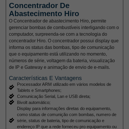
Concentrador De
Abastecimento Hiro
O Concentrador de abastecimento Hiro, permite
gerenciar bombas de combustíveis interligando com o
computador, surpreenda-se com a tecnologia do
concentrador Hiro. O concentrador possui display que
informa os status das bombas, tipo de comunicação
que o equipamento está utilizando no momento,
números de série, voltagem da bateria, visualização
Necessário
Esses
de IP e Gateway e animação de envio de e-mails.
cookies não
são opcionais.
Características E Vantagens
São
Processador ARM utilizado em vários modelos de
necessários
para o
Tablets e Smartphones;
funcionamento
Comunicação Serial, Lan e USB direta;
do site.
Bivolt automático;
Display para informações diretas do equipamento,
como status de comunição com bombas, numero de
Estatísticas
série, status de bateria, tipo de comunicação e
Para que
endereço IP que a rede forneceu pro equipamento ou
possamos