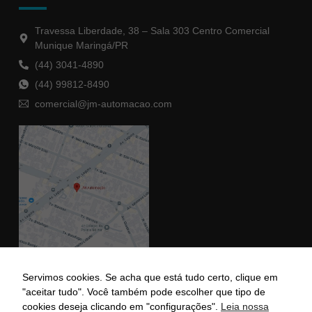
Travessa Liberdade, 38 – Sala 303 Centro Comercial
Munique Maringá/PR
(44) 3041-4890
(44) 99812-8490
comercial@jm-automacao.com
Servimos cookies. Se acha que está tudo certo, clique em
"aceitar tudo". Você também pode escolher que tipo de
Todos Os Direitos Reservados Para Jm Automação | Site Desenvolvido Pela
cookies deseja clicando em "configurações".
Leia nossa
Agência Marketingbox®