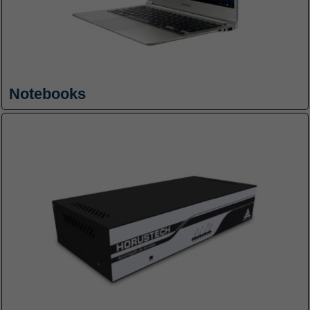
cookies não
são opcionais.
São
necessários
para o
funcionamento
do site.
Notebooks
Estatísticas
Para que
possamos
melhorar a
funcionalidade
e a estrutura
do site, com
base em
como o site é
usado.
Experiência
Para que o
nosso site
funcione o
melhor