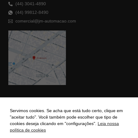
(44) 3041-4890
(44) 99812-8490
comercial@jm-automacao.com
Todos Os Direitos Reservados Para Jm Automação | Site Desenvolvido Pela
Servimos cookies. Se acha que está tudo certo, clique em
Agência Marketingbox®
"aceitar tudo". Você também pode escolher que tipo de
cookies deseja clicando em "configurações".
Leia nossa
política de cookies