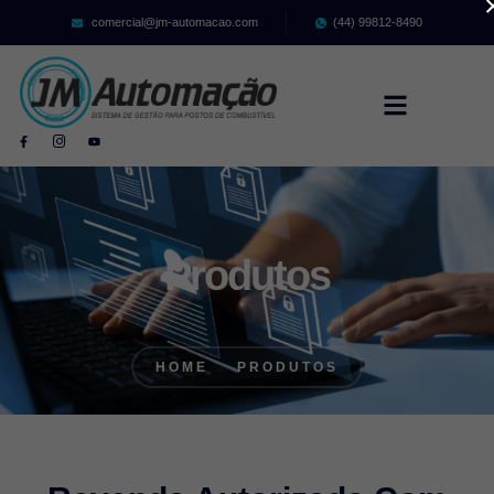
comercial@jm-automacao.com
(44) 99812-8490
Produtos
HOME
PRODUTOS