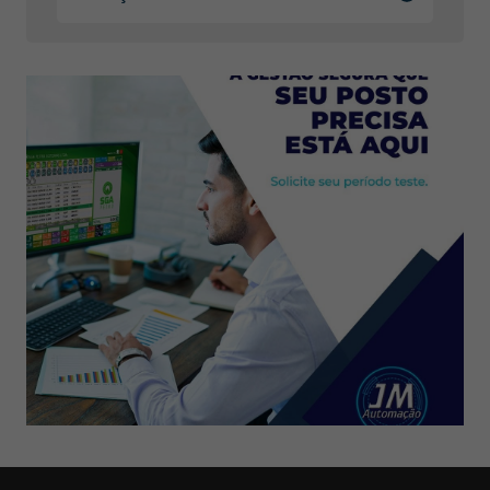
Necessário
Esses
cookies não
são opcionais.
São
necessários
para o
funcionamento
do site.
Estatísticas
Para que
possamos
melhorar a
funcionalidade
e a estrutura
do site, com
base em
como o site é
usado.
Experiência
Para que o
nosso site