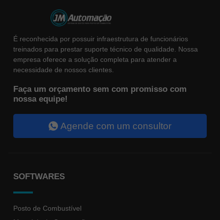
funcione o
melhor
possível
durante a sua
É reconhecida por possuir infraestrutura de funcionários
visita. Se você
recusar esses
treinados para prestar suporte técnico de qualidade. Nossa
cookies,
empresa oferece a solução completa para atender a
algumas
necessidade de nossos clientes.
funcionalidades
desaparecerão
do site.
Faça um orçamento sem com promisso com
nossa equipe!
Marketing
Agende com um consultor
Ao compartilhar
seus
interesses e
comportamento
ao visitar
nosso site,
você aumenta
SOFTWARES
a chance de
ver conteúdo e
ofertas
personalizadas.
Posto de Combustível