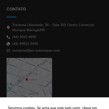
CONTATO
Travessa Liberdade, 38 – Sala 303 Centro Comercial
Munique Maringá/PR
(44) 3041-4890
(44) 99812-8490
comercial@jm-automacao.com
Servimos cookies. Se acha que está tudo certo, clique em