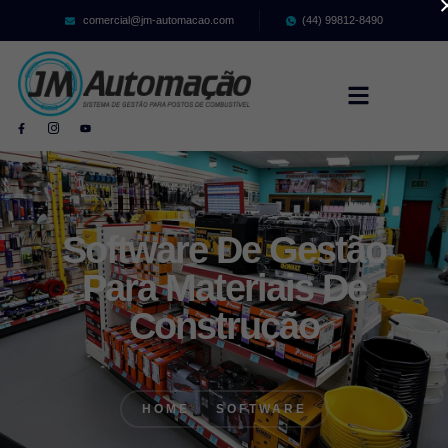
comercial@jm-automacao.com
(44) 99812-8490
Software De Gestão
Para Materiais De
Construção
HOME
SOFTWARE