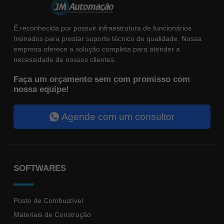
funcione o
melhor
possível
durante a sua
É reconhecida por possuir infraestrutura de funcionários
visita. Se você
treinados para prestar suporte técnico de qualidade. Nossa
recusar esses
empresa oferece a solução completa para atender a
cookies,
algumas
necessidade de nossos clientes.
funcionalidades
desaparecerão
Faça um orçamento sem com promisso com
do site.
nossa equipe!
Marketing
Agende com um consultor
Ao compartilhar
seus
interesses e
comportamento
ao visitar
nosso site,
SOFTWARES
você aumenta
a chance de
ver conteúdo e
ofertas
Posto de Combustível
personalizadas.
Materiais de Construção