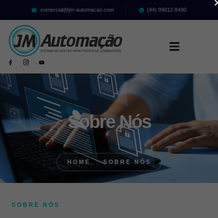
comercial@jm-automacao.com
(44) 99812-8490
Sobre Nós
HOME
SOBRE NÓS
SOBRE NÓS